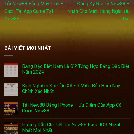
Tải New88 Bằng Máy Tính –
Đăng Ký Đại Lý New88 –
Cách Tải App Game Tại
Nhận Cho Mình Hàng Ngàn Ưu
New88
Đãi
BÀI VIẾT MỚI NHẤT
Bảng Đặc Biệt Năm Là Gì? Tổng Hợp Bảng Đặc Biệt
Năm 2024
Kinh Nghiệm Soi Cầu Xổ Số Miền Bắc Hôm Nay
Chính Xác Nhất
Tải New88 Bằng IPhone – Ưu Điểm Của App Cá
Cược New88
Hướng Dẫn Chi Tiết Tải New88 Bằng IOS Nhanh
Nhất Mới Nhất