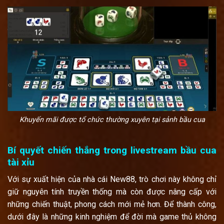
Khuyến mãi được tổ chức thường xuyên tại sảnh bầu cua
Bí quyết chiến thắng trong livestream bầu cua
tài xỉu
Với sự xuất hiện của nhà cái New88, trò chơi này không chỉ
giữ nguyên tính truyền thống mà còn được nâng cấp với
những chiến thuật, phong cách mới mẻ hơn. Để thành công,
dưới đây là những kinh nghiệm để đời mà game thủ không