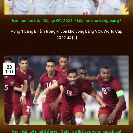
Iran tan tác trận đầu tại WC 2022 – Liệu có qua vòng bảng?
Vòng 1 bảng B nằm trong khuôn khổ vòng bảng VCK World Cup
2022 đã [...]
23
Th11
Kịch bản tốt nhất để tuyển Qatar có thể vào vòng knock out