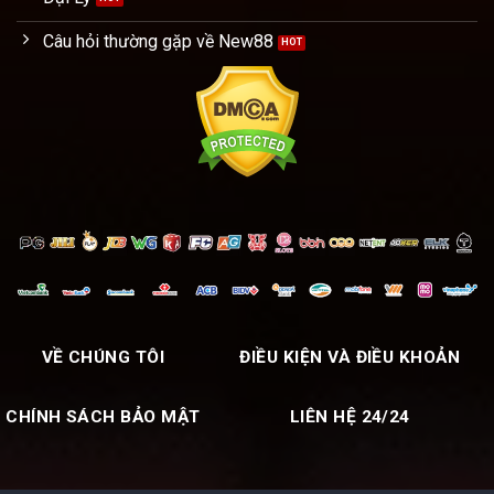
Câu hỏi thường gặp về New88
VỀ CHÚNG TÔI
ĐIỀU KIỆN VÀ ĐIỀU KHOẢN
CHÍNH SÁCH BẢO MẬT
LIÊN HỆ 24/24